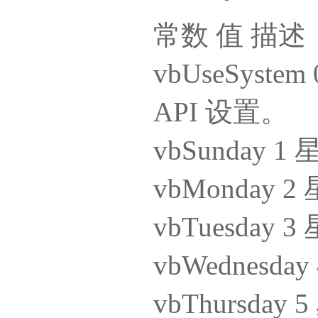
常数 值 描述
vbUseSyst
API 设置。
vbSunday
vbMonday 
vbTuesday 
vbWednesda
vbThursday