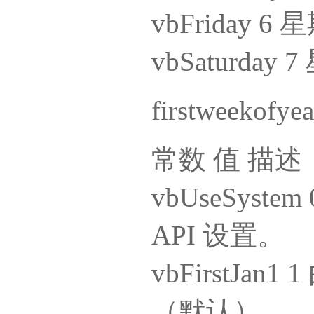
vbFriday 6
vbSaturday 
firstweek
常数 值 描述
vbUseSyst
API 设置。
vbFirstJan
（默认）。