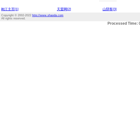
袍江主页[1]
天盟网[2]
山阴客[3]
Copyright © 2002-2022
http://www.shaoda.com
All rights reserved.
Processed Time: 0.